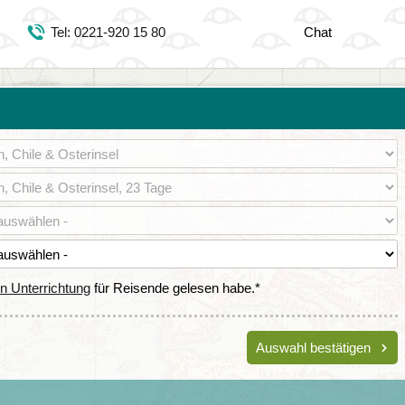
Tel: 071 5126400
Tel: 0221-920 15 80
Chat
https://www.youtube.com/user/DjoserWebsite
https://www.instagram.com/djoser_reizen/
https://www.facebook.com/djoserreizen
en Unterrichtung
für Reisende gelesen habe.
*
Auswahl bestätigen