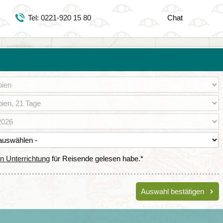
Tel: 071 5126400
Tel: 0221-920 15 80
Chat
https://www.youtube.com/user/DjoserWebsite
https://www.instagram.com/djoser_reizen/
https://www.facebook.com/djoserreizen
en Unterrichtung
für Reisende gelesen habe.
*
Auswahl bestätigen