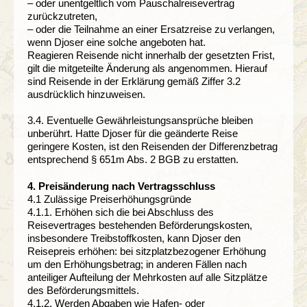
– oder unentgeltlich vom Pauschalreisevertrag
zurückzutreten,
– oder die Teilnahme an einer Ersatzreise zu verlangen,
wenn Djoser eine solche angeboten hat.
Reagieren Reisende nicht innerhalb der gesetzten Frist,
gilt die mitgeteilte Änderung als angenommen. Hierauf
sind Reisende in der Erklärung gemäß Ziffer 3.2
ausdrücklich hinzuweisen.
3.4. Eventuelle Gewährleistungsansprüche bleiben
unberührt. Hatte Djoser für die geänderte Reise
geringere Kosten, ist den Reisenden der Differenzbetrag
entsprechend § 651m Abs. 2 BGB zu erstatten.
4. Preisänderung nach Vertragsschluss
4.1 Zulässige Preiserhöhungsgründe
4.1.1. Erhöhen sich die bei Abschluss des
Reisevertrages bestehenden Beförderungskosten,
insbesondere Treibstoffkosten, kann Djoser den
Reisepreis erhöhen: bei sitzplatzbezogener Erhöhung
um den Erhöhungsbetrag; in anderen Fällen nach
anteiliger Aufteilung der Mehrkosten auf alle Sitzplätze
des Beförderungsmittels.
4.1.2. Werden Abgaben wie Hafen- oder