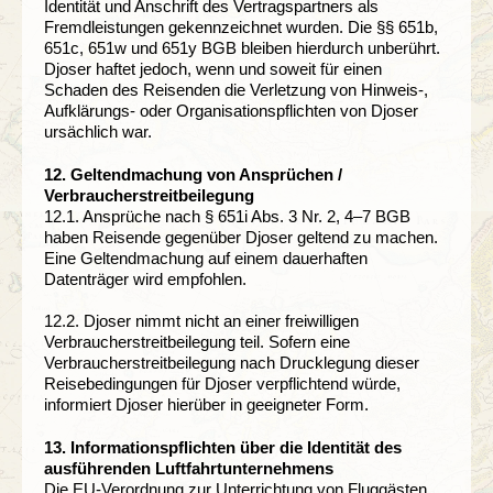
Identität und Anschrift des Vertragspartners als
Fremdleistungen gekennzeichnet wurden. Die §§ 651b,
651c, 651w und 651y BGB bleiben hierdurch unberührt.
Djoser haftet jedoch, wenn und soweit für einen
Schaden des Reisenden die Verletzung von Hinweis-,
Aufklärungs- oder Organisationspflichten von Djoser
ursächlich war.
12. Geltendmachung von Ansprüchen /
Verbraucherstreitbeilegung
12.1. Ansprüche nach § 651i Abs. 3 Nr. 2, 4–7 BGB
haben Reisende gegenüber Djoser geltend zu machen.
Eine Geltendmachung auf einem dauerhaften
Datenträger wird empfohlen.
12.2. Djoser nimmt nicht an einer freiwilligen
Verbraucherstreitbeilegung teil. Sofern eine
Verbraucherstreitbeilegung nach Drucklegung dieser
Reisebedingungen für Djoser verpflichtend würde,
informiert Djoser hierüber in geeigneter Form.
13. Informationspflichten über die Identität des
ausführenden Luftfahrtunternehmens
Die EU-Verordnung zur Unterrichtung von Fluggästen