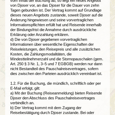
vom Inhalt der Buchung ab, so liegt ein neues Angebot
von Djoser vor, an das Djoser für die Dauer von zehn
Tagen gebunden ist. Der Vertrag kommt auf Grundlage
dieses neuen Angebots zustande, soweit Djoser auf die
Änderung hingewiesen und seine vorvertraglichen
Informationspflichten erfüllt hat und Reisende innerhalb
der Bindungsfrist die Annahme durch ausdrückliche
Erklärung oder Anzahlung erklären.
d) Die von Djoser gegebenen vorvertraglichen
Informationen über wesentliche Eigenschaften der
Reiseleistungen, den Reisepreis und alle zusätzlichen
Kosten, die Zahlungsmodalitäten, die
Mindestteilnehmerzahl und die Stornopauschalen (gem.
Art. 250 § 3 Nr. 1, 3–5 und 7 EGBGB) werden nur dann
nicht Bestandteil des Pauschalreisevertrages, sofern
dies zwischen den Parteien ausdrücklich vereinbart ist.
1.2. Für die Buchung, die mündlich, schriftlich oder per
E-Mail erfolgt, gilt:
a) Mit der Buchung (Reiseanmeldung) bieten Reisende
Djoser den Abschluss des Pauschalreisevertrages
verbindlich an.
b) Der Vertrag kommt mit dem Zugang der
Reisebestätigung durch Djoser zustande. Bei oder