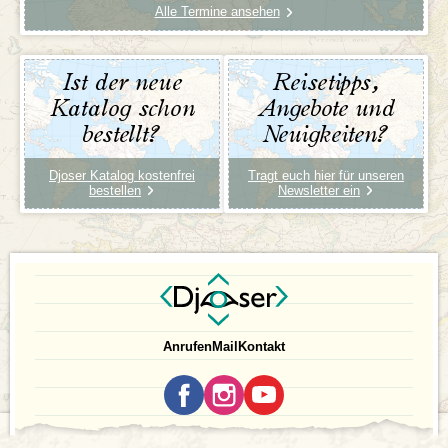
Alle Termine ansehen
Ist der neue
Reisetipps,
Katalog schon
Angebote und
bestellt?
Neuigkeiten?
Djoser Katalog kostenfrei
Tragt euch hier für unseren
bestellen
Newsletter ein
Anrufen
Mail
Kontakt