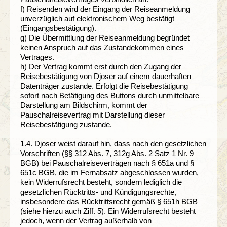
f) Reisenden wird der Eingang der Reiseanmeldung
unverzüglich auf elektronischem Weg bestätigt
(Eingangsbestätigung).
g) Die Übermittlung der Reiseanmeldung begründet
keinen Anspruch auf das Zustandekommen eines
Vertrages.
h) Der Vertrag kommt erst durch den Zugang der
Reisebestätigung von Djoser auf einem dauerhaften
Datenträger zustande. Erfolgt die Reisebestätigung
sofort nach Betätigung des Buttons durch unmittelbare
Darstellung am Bildschirm, kommt der
Pauschalreisevertrag mit Darstellung dieser
Reisebestätigung zustande.
1.4. Djoser weist darauf hin, dass nach den gesetzlichen
Vorschriften (§§ 312 Abs. 7, 312g Abs. 2 Satz 1 Nr. 9
BGB) bei Pauschalreiseverträgen nach § 651a und §
651c BGB, die im Fernabsatz abgeschlossen wurden,
kein Widerrufsrecht besteht, sondern lediglich die
gesetzlichen Rücktritts- und Kündigungsrechte,
insbesondere das Rücktrittsrecht gemäß § 651h BGB
(siehe hierzu auch Ziff. 5). Ein Widerrufsrecht besteht
jedoch, wenn der Vertrag außerhalb von