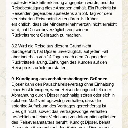
späteste Rücktrittserklärung angegeben wurde, und die
Reisebestätigung diese Angaben enthält. Ein Rücktritt ist
Reisenden gegenüber spätestens am 28. Tag vor dem
vereinbarten Reiseantritt zu erklären. Ist früher
ersichtlich, dass die Mindestteilnehmerzahl nicht erreicht
wird, hat Djoser unverzüglich von seinem
Rücktrittsrecht Gebrauch zu machen.
8.2 Wird die Reise aus diesem Grund nicht
durchgeführt, hat Djoser unverzüglich, auf jeden Fall
aber innerhalb von 14 Tagen nach dem Zugang der
Rücktrittserklärung, Zahlungen des Kunden auf den
Reisepreis zurückzuerstatten.
9. Kündigung aus verhaltensbedingten Gründen
Djoser kann den Pauschalreisevertrag ohne Einhaltung
einer Frist kündigen, wenn Reisende ungeachtet einer
Abmahnung durch Djoser nachhaltig stören oder sich in
solchem Maß vertragswidrig verhalten, dass die
sofortige Aufhebung des Vertrages gerechtfertigt ist.
Dies gilt nicht, soweit das vertragswidrige Verhalten
ursächlich auf einer Verletzung von Informationspflichten
des Reiseveranstalters beruht. Kündigt Djoser, behält
Djoser den Anspruch auf den Reisepreis; Djoser muss