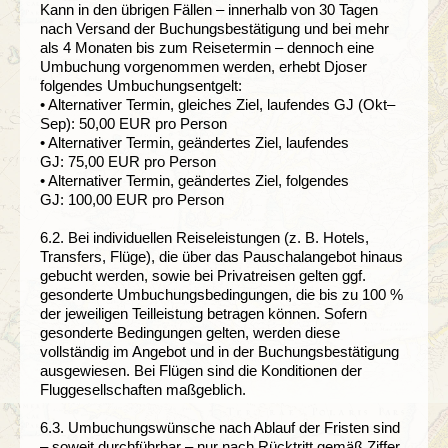
Kann in den übrigen Fällen – innerhalb von 30 Tagen
nach Versand der Buchungsbestätigung und bei mehr
als 4 Monaten bis zum Reisetermin – dennoch eine
Umbuchung vorgenommen werden, erhebt Djoser
folgendes Umbuchungsentgelt:
• Alternativer Termin, gleiches Ziel, laufendes GJ (Okt–
Sep): 50,00 EUR pro Person
• Alternativer Termin, geändertes Ziel, laufendes
GJ: 75,00 EUR pro Person
• Alternativer Termin, geändertes Ziel, folgendes
GJ: 100,00 EUR pro Person
6.2. Bei individuellen Reiseleistungen (z. B. Hotels,
Transfers, Flüge), die über das Pauschalangebot hinaus
gebucht werden, sowie bei Privatreisen gelten ggf.
gesonderte Umbuchungsbedingungen, die bis zu 100 %
der jeweiligen Teilleistung betragen können. Sofern
gesonderte Bedingungen gelten, werden diese
vollständig im Angebot und in der Buchungsbestätigung
ausgewiesen. Bei Flügen sind die Konditionen der
Fluggesellschaften maßgeblich.
6.3. Umbuchungswünsche nach Ablauf der Fristen sind
– soweit durchführbar – nur nach Rücktritt gemäß Ziffer