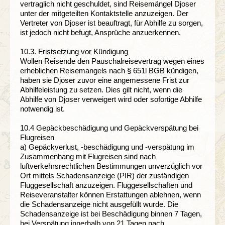
vertraglich nicht geschuldet, sind Reisemängel Djoser
unter der mitgeteilten Kontaktstelle anzuzeigen. Der
Vertreter von Djoser ist beauftragt, für Abhilfe zu sorgen,
ist jedoch nicht befugt, Ansprüche anzuerkennen.
10.3. Fristsetzung vor Kündigung
Wollen Reisende den Pauschalreisevertrag wegen eines
erheblichen Reisemangels nach § 651l BGB kündigen,
haben sie Djoser zuvor eine angemessene Frist zur
Abhilfeleistung zu setzen. Dies gilt nicht, wenn die
Abhilfe von Djoser verweigert wird oder sofortige Abhilfe
notwendig ist.
10.4 Gepäckbeschädigung und Gepäckverspätung bei
Flugreisen
a) Gepäckverlust, -beschädigung und -verspätung im
Zusammenhang mit Flugreisen sind nach
luftverkehrsrechtlichen Bestimmungen unverzüglich vor
Ort mittels Schadensanzeige (PIR) der zuständigen
Fluggesellschaft anzuzeigen. Fluggesellschaften und
Reiseveranstalter können Erstattungen ablehnen, wenn
die Schadensanzeige nicht ausgefüllt wurde. Die
Schadensanzeige ist bei Beschädigung binnen 7 Tagen,
bei Verspätung innerhalb von 21 Tagen nach