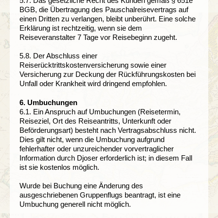
5.7. Das gesetzliche Recht des Kunden gemäß § 651e
BGB, die Übertragung des Pauschalreisevertrags auf
einen Dritten zu verlangen, bleibt unberührt. Eine solche
Erklärung ist rechtzeitig, wenn sie dem
Reiseveranstalter 7 Tage vor Reisebeginn zugeht.
5.8. Der Abschluss einer
Reiserücktrittskostenversicherung sowie einer
Versicherung zur Deckung der Rückführungskosten bei
Unfall oder Krankheit wird dringend empfohlen.
6. Umbuchungen
6.1. Ein Anspruch auf Umbuchungen (Reisetermin,
Reiseziel, Ort des Reiseantritts, Unterkunft oder
Beförderungsart) besteht nach Vertragsabschluss nicht.
Dies gilt nicht, wenn die Umbuchung aufgrund
fehlerhafter oder unzureichender vorvertraglicher
Information durch Djoser erforderlich ist; in diesem Fall
ist sie kostenlos möglich.
Wurde bei Buchung eine Änderung des
ausgeschriebenen Gruppenflugs beantragt, ist eine
Umbuchung generell nicht möglich.