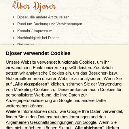
Über Djoser
Djoser, die andere Art zu reisen
Rund um Buchung und Versicherungen
Kontakt / Impressum
Nachhaltigkeit bei Djoser
Reiseblog
Djoser verwendet Cookies
Informationen
Unsere Website verwendet funktionale Cookies, um ihr
einwandfreies Funktionieren zu gewährleisten. Zusätzlich
Reisemessen
setzen wir analytische Cookies ein, um das Besucher- bzw.
Häufig gestellte Fragen
Nutzeraufkommen unserer Website zu analysieren. Wenn Sie
AGB
auf
„Alle akzeptieren“
klicken, stimmen Sie der Verwendung
von Marketing-Cookies zu. Diese umfassen auch Cookies für
Formblatt
personalisierte Werbung, die Ihre Daten zur
Datenschutz
Anzeigepersonalisierung an Google und andere Dritte
Informationstage
weitergeben können.
Unser Belgischer Partner
Weitere Informationen dazu, wie Google Ihre Daten verwendet,
finden Sie in den
Datenschutzbestimmungen und den
Unser Niederländischer Partner
Allgemeinen Geschäftsbedingungen von Google
. Wenn Sie
Sitemap
dies nicht möchten, können Sie auf
„Alle ablehnen“
klicken.