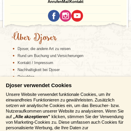
Anrufen
Mail
Kontakt
Die schottischen Highlands sind eine majestätische
und ungezähmte Landschaft,die von schroffen
Bergen, tiefen Tälern und schimmernden Seen
geprägt ist. Diese Region beherbergt einige der
bekanntesten Naturwunder Schottlands, darunter den
Über Djoser
Ben Nevis, den höchsten Berg Großbritanniens, und
Loch Ness, berühmt für sein mythisches Monster
Nessie
. Besucher der Highlands können viele
Djoser, die andere Art zu reisen
atemberaubende Wanderungen unternehmen,
Rund um Buchung und Versicherungen
malerische Sonnenuntergänge über dramatischen
Aussichten erleben und in das reiche Kulturerbe der
Kontakt / Impressum
Highland-Clans eintauchen. Dieses abgelegene und
Nachhaltigkeit bei Djoser
wilde Terrain birgt eine reiche Geschichte und Kultur,
Reiseblog
die es zu einem fesselnden Reiseziel für
Naturliebhaber und Geschichtsinteressierte
Djoser verwendet Cookies
Informationen
gleichermaßen macht.
Unsere Website verwendet funktionale Cookies, um ihr
einwandfreies Funktionieren zu gewährleisten. Zusätzlich
Reisemessen
setzen wir analytische Cookies ein, um das Besucher- bzw.
Fort William
Häufig gestellte Fragen
Nutzeraufkommen unserer Website zu analysieren. Wenn Sie
AGB
auf
„Alle akzeptieren“
klicken, stimmen Sie der Verwendung
von Marketing-Cookies zu. Diese umfassen auch Cookies für
Formblatt
personalisierte Werbung, die Ihre Daten zur
Datenschutz