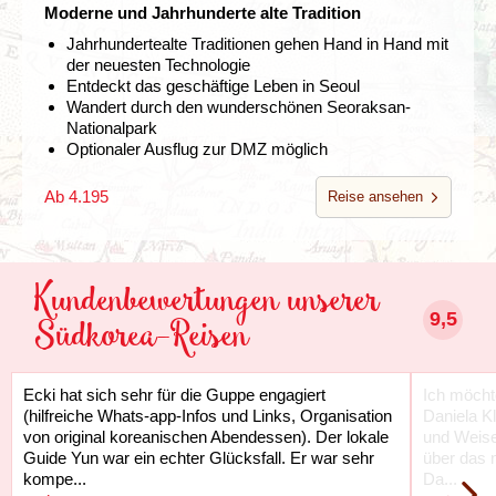
Moderne und Jahrhunderte alte Tradition
Jahrhundertealte Traditionen gehen Hand in Hand mit
der neuesten Technologie
Entdeckt das geschäftige Leben in Seoul
Wandert durch den wunderschönen Seoraksan-
Nationalpark
Optionaler Ausflug zur DMZ möglich
Ab 4.195
Reise ansehen
Kundenbewertungen unserer
9,5
Südkorea-Reisen
Ecki hat sich sehr für die Guppe engagiert
Ich möcht
(hilfreiche Whats-app-Infos und Links, Organisation
Daniela K
von original koreanischen Abendessen). Der lokale
und Weise
Guide Yun war ein echter Glücksfall. Er war sehr
über das 
kompe...
Da...