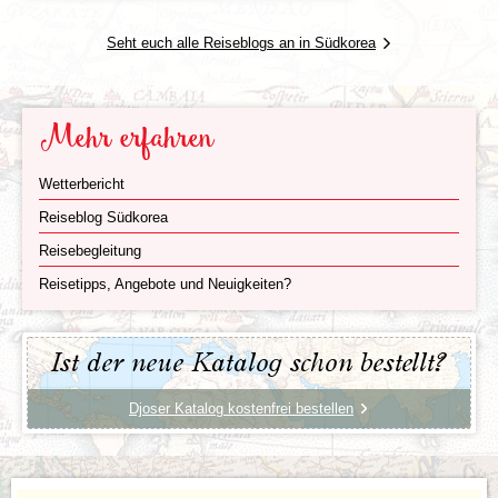
Seoul
Seht euch alle Reiseblogs an in Südkorea
Sobald man in
Seoul
, dem pulsierenden Herzen
Südkoreas, ankommt, spürt man
Mehr erfahren
Wetterbericht
Reiseblog Südkorea
Reisebegleitung
Reisetipps, Angebote und Neuigkeiten?
Ist der neue Katalog schon bestellt?
sofort die besondere Dynamik dieser Stadt. Moderne
Wolkenkratzer, digitale Werbeflächen und
Djoser Katalog kostenfrei bestellen
futuristische Architektur treffen hier auf uralte Paläste,
versteckte Tempel und jahrhundertealte Traditionen.
Mitten im Zentrum thront der majestätische
Gyeongbokgung-Palast
, einst Sitz der Joseon-