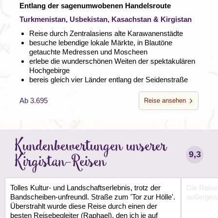
Entlang der sagenumwobenen Handelsroute
Turkmenistan, Usbekistan, Kasachstan & Kirgistan
Reise durch Zentralasiens alte Karawanenstädte
besuche lebendige lokale Märkte, in Blautöne
getauchte Medressen und Moscheen
erlebe die wunderschönen Weiten der spektakulären
Hochgebirge
bereis gleich vier Länder entlang der Seidenstraße
Ab 3.695
Reise ansehen
Kundenbewertungen unserer
9,3
Kirgistan-Reisen
Tolles Kultur- und Landschaftserlebnis, trotz der
Die Reise
Bandscheiben-unfreundl. Straße zum 'Tor zur Hölle'.
außergewö
Überstrahlt wurde diese Reise durch einen der
besten Reisebegleiter (Raphael), den ich je auf