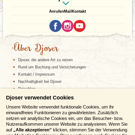
Anrufen
Mail
Kontakt
Über Djoser
Atmosphäre, großzügigen Parks und einem Hauch
Djoser, die andere Art zu reisen
sowjetischer Geschichte. Umgeben vom
Tien-Shan-
Rund um Buchung und Versicherungen
Gebirge
liegt die Stadt
auf rund 800 Metern Höhe
Kontakt / Impressum
und bildet einen spannenden Kontrast zur sonst so
Nachhaltigkeit bei Djoser
ursprünglichen Natur Kirgistans. Ihr spaziert durch
breite Alleen, vorbei an Monumentalbauten, bunten
Reiseblog
Basaren und gemütlichen Straßencafés. Besonders
Djoser verwendet Cookies
Informationen
rund um den
Ala-Too-Platz
spürt ihr den Wandel
zwischen Tradition und Aufbruch: Hier treffen
Unsere Website verwendet funktionale Cookies, um ihr
sowjetische Architektur, moderne Skulpturen und
einwandfreies Funktionieren zu gewährleisten. Zusätzlich
Reisemessen
junge Kultur aufeinander. Bischkek ist kein lautes
setzen wir analytische Cookies ein, um das Besucher- bzw.
Häufig gestellte Fragen
Hauptstadt-Monument, sondern eher ein ruhiger
Nutzeraufkommen unserer Website zu analysieren. Wenn Sie
Einstieg oder Ausklang eurer Kirgistan-Reise.
AGB
auf
„Alle akzeptieren“
klicken, stimmen Sie der Verwendung
Perfekt, um anzukommen, durchzuatmen und erste