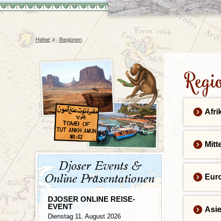
Tansania
Mexiko
Uganda
Peru
Surinam
Home
Regionen
Regi
Afri
Mitt
Djoser Events &
Eur
Online Präsentationen
DJOSER ONLINE REISE-
EVENT
Asi
Dienstag 11. August 2026