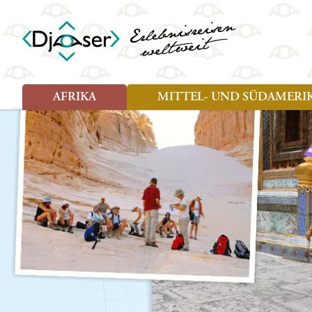
AFRIKA
MITTEL- UND SÜDAMERI
Art der Reise
Art der Reise
Länder
Länder
Djoser Reisen (8)
Djoser Reisen (13)
Ägypten
Argentin
Djoser Family (5)
Djoser Family (8)
Botswana
Bolivien
Wander- und Fahrradreisen
Eswatini (Swasiland)
Brasilien
(1)
Kap Verde
Chile
Kenia
Costa Ri
Lesotho
Ecuador
Madagaskar
Französ
Marokko
Guatema
Namibia
Guyana
Sansibar
Hondura
Simbabwe
Kolumbi
Südafrika
Kuba