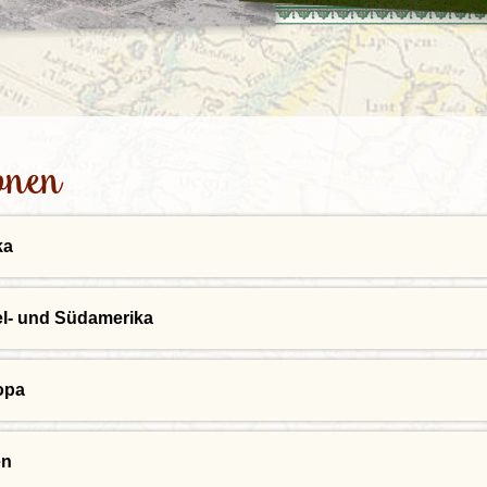
Irland
Island
e
Italien
onen
ka
el- und Südamerika
opa
en