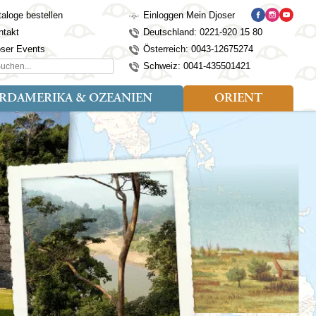
aloge bestellen
Einloggen Mein Djoser
ntakt
Deutschland: 0221-920 15 80
oser Events
Österreich: 0043-12675274
hen...
Schweiz: 0041-435501421
RDAMERIKA & OZEANIEN
ORIENT
eise
der
Art der Reise
Länder
Länder
isen (4)
utan
Kosovo
Djoser Reisen (5)
Alaska
Nepal
Ägypten
mily (2)
ina
Kroatien
Djoser Family (5)
Australien
Seidenstraße
Israel
dien
Lettland
Wander- und Fahrradreisen
Kanada
Singapur
Jordanien
donesien
Litauen
(2)
Neuseeland
Sri Lanka
Marokko
pan
Madeira
USA
Südkorea
Oman
mbodscha
Mazedonien
Taiwan
Türkei
sachstan
Montenegro
Thailand
rgistan
Polen
Tibet
os
Portugal
Turkmenistan
laysia
Schottland
Usbekistan
ngolei
Serbien
Vietnam
Spanien