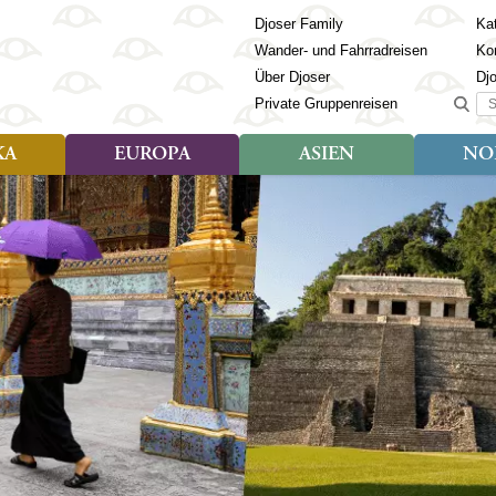
Djoser Family
Kat
Wander- und Fahrradreisen
Ko
Über Djoser
Dj
Suc
Private Gruppenreisen
KA
EUROPA
ASIEN
NO
Art der Reise
Art der Reise
Länder
Art der R
Län
ien
Djoser Reisen (9)
Djoser Reisen (23)
Albanien
Djoser Re
Bh
Djoser Family (3)
Djoser Family (12)
Andorra
Djoser Fa
Ch
Wander- und Fahrradreisen
Wander- und Fahrradreisen
Armenien
In
(6)
(1)
Aserbaidschan
In
ca
Azoren
Ja
Balkan
Ka
isch Guayana
Baltikum
Ka
la
Bosnien & Herzegowina
Ki
Estland
La
s
Finnland
Ma
en
Georgien
Mo
Griechenland