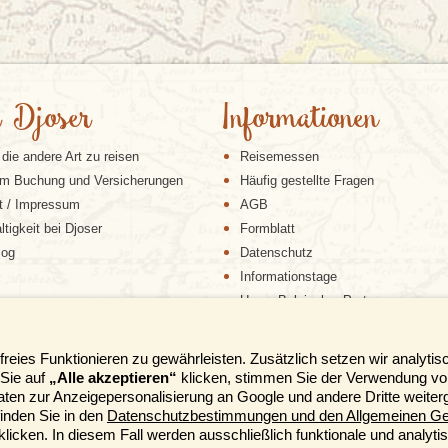
 Djoser
Informationen
 die andere Art zu reisen
Reisemessen
m Buchung und Versicherungen
Häufig gestellte Fragen
t / Impressum
AGB
tigkeit bei Djoser
Formblatt
log
Datenschutz
Informationstage
Unser Belgischer Partner
Unser Niederländischer Partner
Sitemap
reies Funktionieren zu gewährleisten. Zusätzlich setzen wir analyti
Cookie-Richtlinie
Sie auf
„Alle akzeptieren“
klicken, stimmen Sie der Verwendung vo
aten zur Anzeigepersonalisierung an Google und andere Dritte weite
inden Sie in den
Datenschutzbestimmungen und den Allgemeinen Ge
klicken. In diesem Fall werden ausschließlich funktionale und analyti
DER NEUE KATALOG IST DA