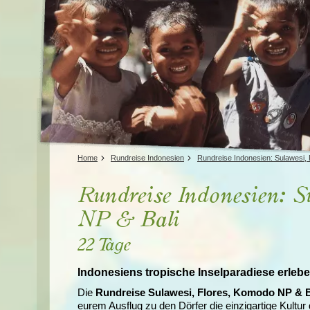
Tansania
Mexiko
Uganda
Peru
Surinam
Home
Rundreise Indonesien
Rundreise Indonesien: Sulawesi, 
Rundreise Indonesien: S
NP & Bali
22 Tage
Indonesiens tropische Inselparadiese erleb
Die
Rundreise Sulawesi, Flores, Komodo NP & B
eurem Ausflug zu den Dörfer die einzigartige Kultur