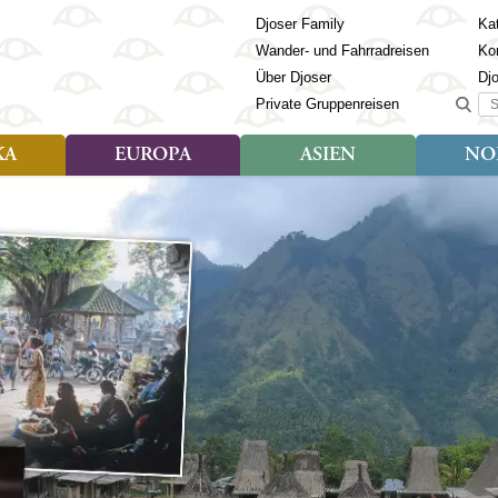
Djoser Family
Kat
Wander- und Fahrradreisen
Ko
Über Djoser
Dj
Suc
Private Gruppenreisen
KA
EUROPA
ASIEN
NO
Art der Reise
Art der Reise
Länder
Art der R
Län
ien
Djoser Reisen (9)
Djoser Reisen (23)
Albanien
Djoser Re
Bh
Djoser Family (3)
Djoser Family (12)
Andorra
Djoser Fa
Ch
Wander- und Fahrradreisen
Wander- und Fahrradreisen
Armenien
In
(6)
(1)
Aserbaidschan
In
ca
Azoren
Ja
Balkan
Ka
isch Guayana
Baltikum
Ka
la
Bosnien & Herzegowina
Ki
Estland
La
s
Finnland
Ma
en
Georgien
Mo
Griechenland