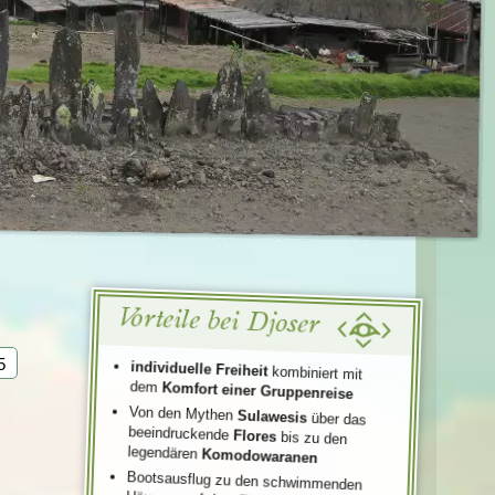
Türkei
Wales
Vorteile bei Djoser
5
individuelle Freiheit
kombiniert mit
dem
Komfort einer Gruppenreise
Von den Mythen
Sulawesis
über das
beeindruckende
Flores
bis zu den
legendären
Komodowaranen
Bootsausflug zu den schwimmenden