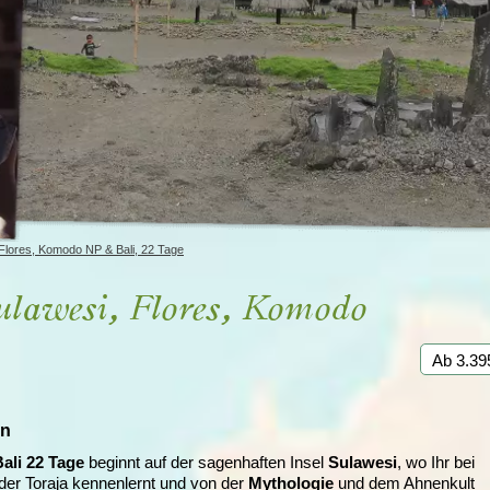
Irland
Island
e
Italien
Flores, Komodo NP & Bali, 22 Tage
ulawesi, Flores, Komodo
Ab 3.39
en
ali 22 Tage
beginnt auf der sagenhaften Insel
Sulawesi
, wo Ihr bei
 der Toraja kennenlernt und von der
Mythologie
und dem Ahnenkult