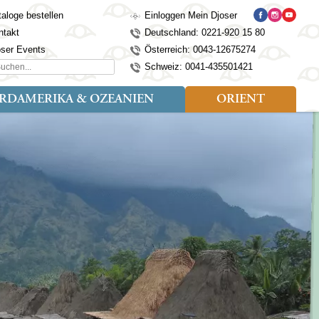
aloge bestellen
Einloggen Mein Djoser
ntakt
Deutschland: 0221-920 15 80
oser Events
Österreich: 0043-12675274
hen...
Schweiz: 0041-435501421
RDAMERIKA & OZEANIEN
ORIENT
eise
der
Art der Reise
Länder
Länder
isen (4)
utan
Kosovo
Djoser Reisen (5)
Alaska
Nepal
Ägypten
mily (2)
ina
Kroatien
Djoser Family (5)
Australien
Seidenstraße
Israel
dien
Lettland
Wander- und Fahrradreisen
Kanada
Singapur
Jordanien
donesien
Litauen
(2)
Neuseeland
Sri Lanka
Marokko
pan
Madeira
USA
Südkorea
Oman
mbodscha
Mazedonien
Taiwan
Türkei
sachstan
Montenegro
Thailand
rgistan
Polen
Tibet
os
Portugal
Turkmenistan
laysia
Schottland
Usbekistan
ngolei
Serbien
Vietnam
Spanien