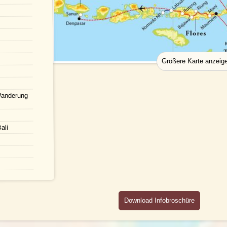
Wanderung
ali
Download Infobroschüre