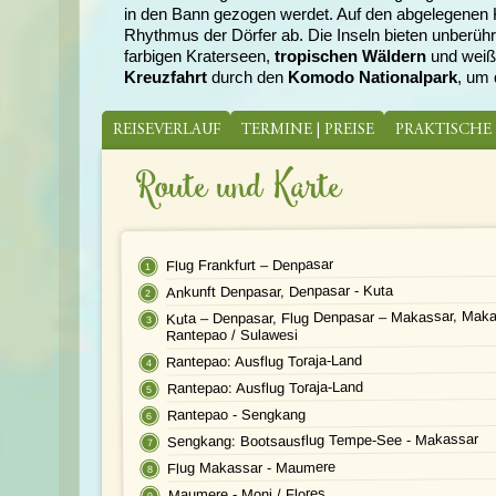
in den Bann gezogen werdet. Auf den abgelegenen Kl
Rhythmus der Dörfer ab. Die Inseln bieten unberüh
farbigen Kraterseen,
tropischen Wäldern
und wei
Kreuzfahrt
durch den
Komodo Nationalpark
, um
REISEVERLAUF
TERMINE | PREISE
PRAKTISCHE
Route und Karte
Flug Frankfurt – Denpasar
Ankunft Denpasar, Denpasar - Kuta
Kuta – Denpasar, Flug Denpasar – Makassar, Maka
Rantepao / Sulawesi
Rantepao: Ausflug Toraja-Land
Rantepao: Ausflug Toraja-Land
Rantepao - Sengkang
Sengkang: Bootsausflug Tempe-See - Makassar
Flug Makassar - Maumere
Maumere - Moni / Flores