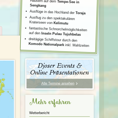
Häusern auf dem
Tempe-See in
Sengkang
Ausflüge in das Hochland der
Toraja
Ausflug zu den spektakulären
Kraterseen von
Kelimutu
fantastische Schnorchelmöglichkeiten
auf den
Inseln Pulau Tujuhbelas
dreitägige Schiffstour durch den
Komodo Nationalpark
inkl. Mahlzeiten
Djoser Events &
Online Präsentationen
Alle Termine ansehen
Mehr erfahren
Wetterbericht