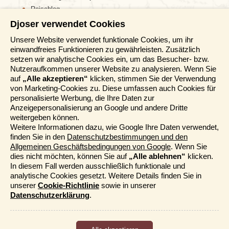
des Schlosses gesäumt von wunderschönen pinken
Reiseblog
Sakura-Bäumen genießen.
Djoser verwendet Cookies
Informationen
Unsere Website verwendet funktionale Cookies, um ihr
einwandfreies Funktionieren zu gewährleisten. Zusätzlich
Reisemessen
setzen wir analytische Cookies ein, um das Besucher- bzw.
Häufig gestellte Fragen
Nutzeraufkommen unserer Website zu analysieren. Wenn Sie
AGB
auf
„Alle akzeptieren“
klicken, stimmen Sie der Verwendung
von Marketing-Cookies zu. Diese umfassen auch Cookies für
Formblatt
personalisierte Werbung, die Ihre Daten zur
Datenschutz
Anzeigepersonalisierung an Google und andere Dritte
Informationstage
weitergeben können.
Unser Belgischer Partner
Weitere Informationen dazu, wie Google Ihre Daten verwendet,
finden Sie in den
Datenschutzbestimmungen und den
Unser Niederländischer Partner
Allgemeinen Geschäftsbedingungen von Google
. Wenn Sie
Sitemap
dies nicht möchten, können Sie auf
„Alle ablehnen“
klicken.
Cookie-Richtlinie
Hiroshima
ist in erster Linie bekannt aufgrund der totalen
In diesem Fall werden ausschließlich funktionale und
Verwüstung, die die Atombombe am 6. August 1945 um
analytische Cookies gesetzt. Weitere Details finden Sie in
Mehr entdecken
8:15 Uhr morgens anrichtete. Dieser Bombe sind mehr
unserer
Cookie-Richtlinie
sowie in unserer
als 75.000 Menschen zum Opfer gefallen und noch
Datenschutzerklärung
.
einmal so viele Menschen verstarben in den folgenden
Kataloge bestellen
drei Monaten nach der Explosion durch die radioaktive
Funktionale und analytische Cookies
Djoser Events & Online Präsentationen
Strahlung. Der Peace Memorial Park und die
Cookies, die das ordnungsgemäße Funktionieren der Website