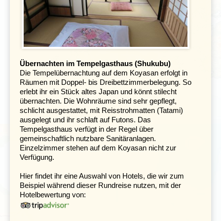
Übernachten im Tempelgasthaus (Shukubu)
Die Tempelübernachtung auf dem Koyasan erfolgt in
Räumen mit Doppel- bis Dreibettzimmerbelegung. So
erlebt ihr ein Stück altes Japan und könnt stilecht
übernachten. Die Wohnräume sind sehr gepflegt,
schlicht ausgestattet, mit Reisstrohmatten (Tatami)
ausgelegt und ihr schlaft auf Futons. Das
Tempelgasthaus verfügt in der Regel über
gemeinschaftlich nutzbare Sanitäranlagen.
Einzelzimmer stehen auf dem Koyasan nicht zur
Am nächsten Tag reisen wir weiter durch die
Verfügung.
Japanischen Alpen in das pittoreske Örtchen
Takayama
.
Durch seine isolierte Lage im Tal der Alpen hat dieses
Hier findet ihr eine Auswahl von Hotels, die wir zum
Dorf seinen ursprünglichen Charme bewahren können.
Beispiel während dieser Rundreise nutzen, mit der
Ihr trefft hier auf viele traditionelle Holzhäuschen mit
Hotelbewertung von:
Schiebetüren und -wänden, die in den heißen und
schwülen Sommern für Abkühlung sorgen. In der
beschaulichen Altstadt habt ihr die Möglichkeit, Sake