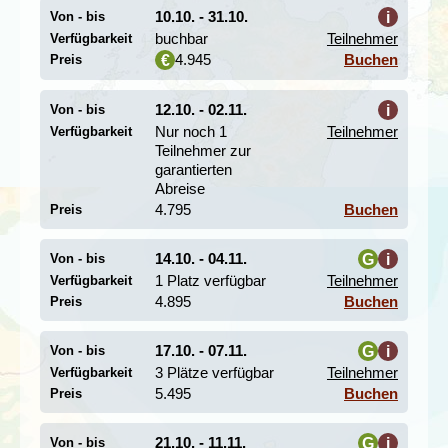
10.10. - 31.10.
i
Von - bis
buchbar
Teilnehmer
Verfügbarkeit
4.945
Buchen
€
Preis
12.10. - 02.11.
i
Von - bis
Im Viertel
Shibuya
gibt es eine Menge großer
Nur noch 1
Teilnehmer
Verfügbarkeit
Kaufhäuser und trendige Shops für die stylische
Teilnehmer zur
japanische Jugend. Die Yamanote-Ringlinie fährt
garantierten
innerhalb einer Stunde überirdisch durch Tokyo und
Abreise
bietet eine gute Gelegenheit, einen Eindruck von der
4.795
Buchen
Preis
Stadt zu bekommen. Überall findet man Restaurants
und Gelegenheiten zum Ausgehen. Ihr könnt auch die
Zeit nutzen, um eine typisch japanische
14.10. - 04.11.
G
i
Von - bis
Theateraufführung wie das Kabuki oder das stilisierte
1 Platz verfügbar
Teilnehmer
Verfügbarkeit
Noh zu genießen. In Ginza und Shinjuku gibt es mehrere
i
4.895
Buchen
Preis
Vorstellungen pro Woche.
17.10. - 07.11.
G
i
Von - bis
3 Plätze verfügbar
Teilnehmer
Verfügbarkeit
i
5.495
Buchen
Preis
21.10. - 11.11.
G
i
Von - bis