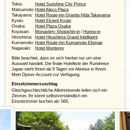
Tokio:
Hotel Sunshine City Prince
oder auch Miso zu probieren. Im Freiluftmuseum Hida
Matsumoto:
Hotel Alpco Plaza
no Sato sind Häuser aus dem historischen Japans
Takayama:
Hotel Route-inn Grantia Hida Takayama
ausgestellt. In der Umgebung von Takayama kann man
Kyoto:
Hotel Elcient Kyoto
wunderbar spazieren gehen oder auch in heißen Quellen
Osaka:
Hotel Plaza Osaka
(
Onsen
) baden. Ihr werdet deutlich den starken Kontrast
Koyasan:
Monastery Shojoshin-in
/
Honno-in
zwischen den Millionenstädten und den ländlichen
Hiroshima:
Hotel Hiroshima Grand Intelligent
Gebieten Japans spüren.
Kumamoto:
Hotel Route-Inn Kumamoto Ekimae
Nagasaki:
Hotel Monterey
Das kulturelle Zentrum Japans: Kyoto,
Bitte beachtet, dass es sich hierbei nur um eine
Japans alte Hauptstadt
Auswahl handelt. Die finale Hotelliste der Rundreise
Tag 8 Takayama - Kyoto
Japan steht Ihnen ab 9 Tagen vor Abreise in Ihrem
Tag 9 Kyoto
Mein Djoser-Account zur Verfügung.
Tag 10 Kyoto: Ausflug nach Nara
Einzelzimmerzuschlag
Tag 11 Kyoto
Gleichgeschlechtliche Alleinreisende teilen sich ein
Zimmer. Ihr könnt selbstverständlich ein
Einzelzimmer buchen ab: 565.