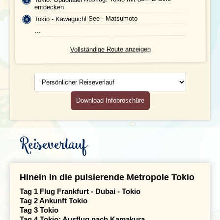
entdecken
Individuelle An- & Abreise
Tokio - Kawaguchi See - Matsumoto
...
Klima und Geografie
Vollständige Route anzeigen
Persönlicher
Reiseverlauf
Download Infobroschüre
Reiseverlauf
Hinein in die pulsierende Metropole Tokio
Tag 1 Flug Frankfurt -
Dubai - Tokio
Tag 2 Ankunft Tokio
Tag 3 Tokio
Tag 4 Tokio: Ausflug nach Kamakura