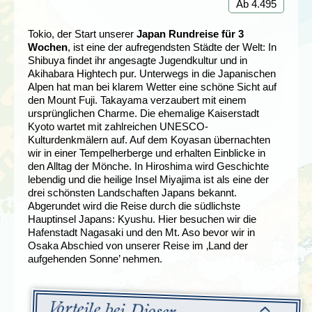
Ab 4.495
Tokio, der Start unserer
Japan Rundreise für 3
Wochen
, ist eine der aufregendsten Städte der Welt: In
Shibuya findet ihr angesagte Jugendkultur und in
Akihabara Hightech pur. Unterwegs in die Japanischen
Alpen hat man bei klarem Wetter eine schöne Sicht auf
den Mount Fuji. Takayama verzaubert mit einem
ursprünglichen Charme. Die ehemalige Kaiserstadt
Kyoto wartet mit zahlreichen UNESCO-
Kulturdenkmälern auf. Auf dem Koyasan übernachten
wir in einer Tempelherberge und erhalten Einblicke in
den Alltag der Mönche. In Hiroshima wird Geschichte
lebendig und die heilige Insel Miyajima ist als eine der
drei schönsten Landschaften Japans bekannt.
Abgerundet wird die Reise durch die südlichste
Hauptinsel Japans: Kyushu. Hier besuchen wir die
Hafenstadt Nagasaki und den Mt. Aso bevor wir in
Osaka Abschied von unserer Reise im ‚Land der
aufgehenden Sonne’ nehmen.
Vorteile bei Djoser