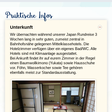
Praktische Infos
Unterkunft
Wir übernachten während unserer Japan Rundreise 3
Wochen lang in sehr guten, zumeist zentral in
Bahnhofsnähe gelegenen Mittelklassehotels. Die
Hotelzimmer verfügen über ein eigenes Bad/WC. Alle
Hotels sind mit Klimaanlage ausgestattet.
Bei Ankunft findet ihr auf eurem Zimmer in der Regel
Mit dem Bus fahren wir von Tokio nach
Matsumoto
, der
einen Baumwollkimono (Yukata) sowie Hausschuhe
Stadt der Kunst und Musik. Unterwegs habt ihr bei
vor. Föhn, Wasserkocher sowie Tee gehören
gutem Wetter eine schöne Aussicht auf den heiligen
ebenfalls meist zur Standardausstattung.
Berg Fuji, den höchsten Berg Japans. Die Burg
Matsumoto, die sogenannte "Krähenburg" wurde im 8.
Jahrhundert in den Japanischen Alpen erbaut. Diese
prächtige Burg ist der Höhepunkt des Städtchens und
wurde heute zu einem Museum umfunktioniert - vom
obersten Stockwerk habt ihr auch eine prächtige
Aussicht über die bergige Idylle, in die sich Matsumoto
einschmiegt.