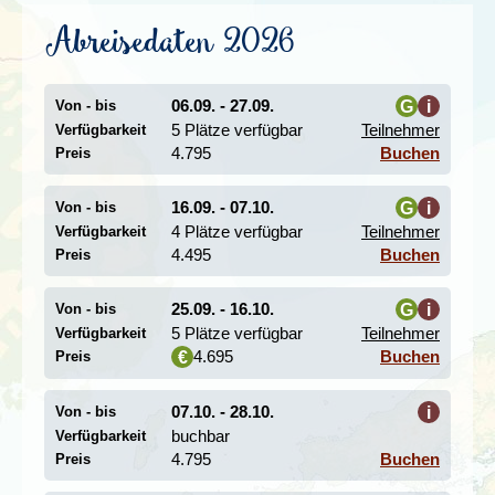
Pazifik oder in einem der vielen Parks, die wie Oasen
mitten in Tokio liegen, entspannen. Das berühmte
Abreisedaten 2026
Stadtviertel Ginza ist definitiv einen Besuch wert. Mit
seinem lebendigen Geschäftszentrum und seinen
schicken Läden ist Ginza ein Symbol für die
06.09. - 27.09.
G
i
Von - bis
wirtschaftliche Erfolgsgeschichte Asiens. Die Viertel
5 Plätze verfügbar
Teilnehmer
Akihabara
und Shinjuku stehen besonders für den Erfolg
Verfügbarkeit
i
Japans als Produzent von modernen Autos sowie
4.795
Buchen
Preis
elektronischen Geräten und sind ebenfalls Zentrum für
die japanische Populärkultur. Hier kann man die
16.09. - 07.10.
G
i
Von - bis
brandneueste und angesagteste Hightech erstehen.
4 Plätze verfügbar
Teilnehmer
Verfügbarkeit
Besonders zu den Abendstunden lohnt sich ein Besuch
i
4.495
Buchen
Preis
Shinjukus.
25.09. - 16.10.
G
i
Von - bis
5 Plätze verfügbar
Teilnehmer
Verfügbarkeit
i
4.695
Buchen
€
Preis
07.10. - 28.10.
i
Von - bis
buchbar
Verfügbarkeit
4.795
Buchen
Preis