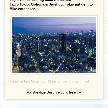
Tag 5
Tokio: Optionaler Ausflug: Tokio mit dem E-
Bike entdecken
Tokio
liegt im Osten von Honshu, der größten Insel
Japans, und bildet den Startpunkt unserer Japan
Rundreise für 3 Wochen. Ihr könnt euich direkt ins
Vollständige Beschreibung lesen
pulsierende Stadtleben stürzen und diese geschäftige
Metropole mit all ihren Facetten und Kontrasten
kennenlernen. Ihr könnt aber auch am azurblauen