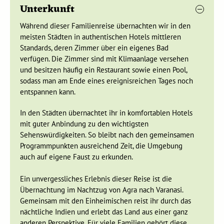
Unterkunft
kulinarischen Abenteuer ihr unternehmt – eure Djoser-
zuschläge von ungefähr in der Reisesumme enthalten
Reisebegleitung steht euch dabei mit Rat und Tat zur
Während dieser Familienreise übernachten wir in den
Seite.
meisten Städten in authentischen Hotels mittleren
Standards, deren Zimmer über ein eigenes Bad
verfügen. Die Zimmer sind mit Klimaanlage versehen
und besitzen häufig ein Restaurant sowie einen Pool,
sodass man am Ende eines ereignisreichen Tages noch
Der Unionsstaat Rajasthan ist wohl das Exotischste, was
entspannen kann.
Indien euch zu bieten hat, ein Land wie aus 1001 Nacht,
legendenumwoben und geheimnisvoll.
In den Städten übernachtet ihr in komfortablen Hotels
Wir reisen von Delhi in die in Zentral-Rajasthan gelegene
mit guter Anbindung zu den wichtigsten
Hauptstadt dieses Bundesstaates,
Jaipur
. Die sogenannte
Sehenswürdigkeiten. So bleibt nach den gemeinsamen
"Pink City", ist das lebende Denkmal eines der
Programmpunkten ausreichend Zeit, die Umgebung
bemerkenswertesten Moguln, Jai Singh II. Er hatte die
auch auf eigene Faust zu erkunden.
Vorstellung einer ersten planmäßig erbaute Stadt und
Hauptstadt eines im 17. Jahrhunderts vereinten Rajputana mit
Ein unvergessliches Erlebnis dieser Reise ist die
Zentrum für Regierung, Handel und Religion. Heutzutage ist
Übernachtung im Nachtzug von Agra nach Varanasi.
Jaipur eine äußerst geschäftige Großstadt in der mehr als 1,5
Gemeinsam mit den Einheimischen reist ihr durch das
Mio. Einwohner leben. Die Bezeichnung "Pink City" bezieht
nächtliche Indien und erlebt das Land aus einer ganz
sich übrigens auf die Farbe der wichtigsten Bauten der
anderen Perspektive. Für viele Familien gehört diese