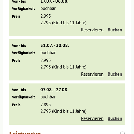
17.07. - 06.08.
Von - bis
buchbar
Verfügbarkeit
2.995
Preis
2.795 (Kind bis 11 Jahre)
Reservieren
Buchen
31.07. - 20.08.
Von - bis
buchbar
Verfügbarkeit
2.995
Preis
2.795 (Kind bis 11 Jahre)
Reservieren
Buchen
07.08. - 27.08.
Von - bis
buchbar
Verfügbarkeit
In Delhi bieten wir eine interessante Stadtrundfahrt an, bei
2.895
Preis
der ihr die Highlights der Stadt in kurzer Zeit erleben könnt.
2.795 (Kind bis 11 Jahre)
Dabei besucht ihr auch, bei Möglichkeit, den eindrucksvollen
Reservieren
Buchen
Akshardham Temple, ein modernes Meisterwerk
traditioneller indischer Architektur. Der Tempel beeindruckt