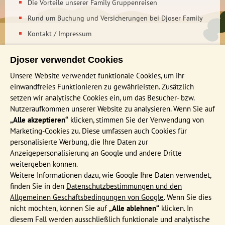
Die Vorteile unserer Family Gruppenreisen
Rund um Buchung und Versicherungen bei Djoser Family
Kontakt / Impressum
Nachhaltigkeit bei Djoser
Djoser verwendet Cookies
INFORMATIONEN
Unsere Website verwendet funktionale Cookies, um ihr
Sarnath
, etwa 10 km von Varanasi entfernt, ist eine der
einwandfreies Funktionieren zu gewährleisten. Zusätzlich
bedeutendsten buddhistischen Stätten mit vielen Klöstern,
Häufig gestellte Fragen
setzen wir analytische Cookies ein, um das Besucher- bzw.
Schreinen und Stupas, wo Siddhartha Gautama nach seiner
Nutzeraufkommen unserer Website zu analysieren. Wenn Sie auf
Katalog bestellen
Erleuchtung vor 5 Asketen seine erste Lehrrede hielt.
„Alle akzeptieren“
klicken, stimmen Sie der Verwendung von
Außerdem lohnt sich ein Ausflug des Ram Nagar Forts, das
Events & Online Präsentationen
Marketing-Cookies zu. Diese umfassen auch Cookies für
mit einer Fähre über den Ganges zu erreichen ist. Wir
Djoser Reiseblog
personalisierte Werbung, die Ihre Daten zur
nehmen Abschied von Varanasi und brechen auf in Richtung
Anzeigepersonalisierung an Google und andere Dritte
Nepal. An der indisch-nepalesischen Grenze steigen wir von
AGB
weitergeben können.
unserem indischen in den nepalesischen Bus um. Die Nacht
Formblatt
Weitere Informationen dazu, wie Google Ihre Daten verwendet,
verbringen wir in Lumbini, dem Geburtsort Buddhas im
finden Sie in den
Datenschutzbestimmungen und den
Datenschutz
heutigen Nepal.
Allgemeinen Geschäftsbedingungen von Google
. Wenn Sie dies
nicht möchten, können Sie auf
„Alle ablehnen“
klicken. In
MEIST BESUCHTE REISEN
diesem Fall werden ausschließlich funktionale und analytische
Willkommen im Dschungeldickicht