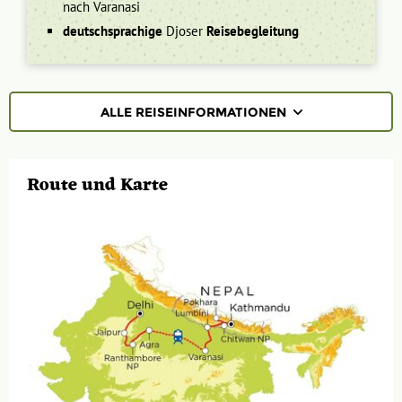
nach Varanasi
deutschsprachige
Djoser
Reisebegleitung
ALLE REISEINFORMATIONEN
REISEVERLAUF
Route und Karte
TERMINE | PREISE
PRAKTISCHE INFOS
Unterkunft
FAQ
FOTOS UND VIDEOS
Fluginformationen
Transport
BUCHEN
Leistungen