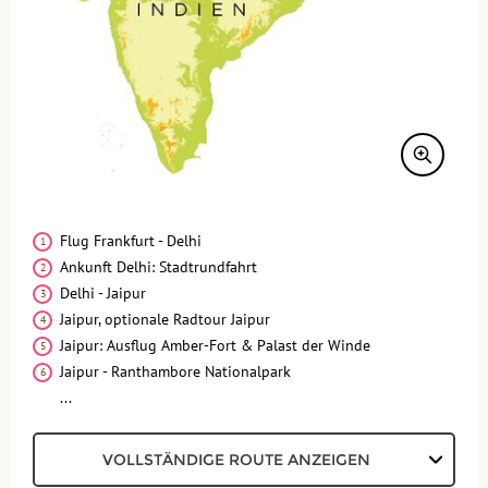
Ausflüge
Reisedokumente
Geld
Mahlzeiten
Gesundheit
Individuelle An- & Abreise
Flug Frankfurt - Delhi
Ankunft Delhi: Stadtrundfahrt
Klima und Geografie
Delhi - Jaipur
Jaipur, optionale Radtour Jaipur
Anforderungsprofil
Jaipur: Ausflug Amber-Fort & Palast der Winde
Reisebegleitung
Jaipur - Ranthambore Nationalpark
...
VOLLSTÄNDIGE ROUTE ANZEIGEN