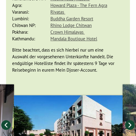
Fassade des bekannten Palast der Winde, der
Hawa Mahal
, zu
Agra:
Howard Plaza - The Fern Agra
erkennen. Das Gebäude wurde komplett aus rotem und rosa
Varanasi:
Rivatas
Sandstein erbaut, ist wunderbar verziert und seine
Lumbini:
Buddha Garden Resort
außergewöhnliche Architektur verschlägt jedem Betrachter
Chitwan NP:
Rhino Lodge Chitwan
kurz den Atem.
Pokhara:
Crown Himalayas
Wir unternehmen einen Ausflug zur 11 km entfernten
Kathmandu:
Mandala Boutique Hotel
Festung Amber-Fort. Den steilen Aufstieg zum Amber Fort,
welches im 16. Jahrundert erbaut wurde, könnt ihr bequem
Bitte beachtet, dass es sich hierbei nur um eine
per Jeep zurück legen. Bei einem Streifzug durch die
Auswahl der vorgesehenen Unterkünfte handelt. Die
weitläufige Anlage der Festung lassen sich die
endgültige Hotelliste findet ihr spätestens 9 Tage vor
säulenumstandenen Höfe, kunstvoll angelegte Gärten und
Reisebeginn in eurem Mein Djoser-Account.
bunt verzierten Torbögen bewundern.
Tigersafari im Ranthambore
Nationalpark
Tag 6 Jaipur - Ranthambore Nationalpark
Tag 7 Ranthambore NP: Tigersafari - Fatehpur Sikri - Agra