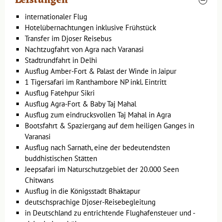
Leistungen
mit filigranen Steinmetzarbeiten, prächtigen Hallen und
seiner spirituellen Atmosphäre, die ihn zu einem der
internationaler Flug
bedeutendsten Kulturerlebnisse der Stadt macht.
Hotelübernachtungen inklusive Frühstück
Transfer im Djoser Reisebus
Delhi ist voll von Reichtum und Glanz, Unternehmungslust,
Nachtzugfahrt von Agra nach Varanasi
Geschichte und musealen Schätzen. Viele der bekannten
Stadtrundfahrt in Delhi
Sehenswürdigkeiten und historischen Orte lassen sich in Alt-
Ausflug Amber-Fort & Palast der Winde in Jaipur
Delhi finden, so zum Beispiel das Rote Fort, welches im 17.
1 Tigersafari im Ranthambore NP inkl. Eintritt
Jahrhundert von den Moguln erbaut wurde oder auch die
Ausflug Fatehpur Sikri
größte Moschee Indiens, die Jama Masjid. Schlendert über
Ausflug Agra-Fort & Baby Taj Mahal
den Chandni Chowk und verspürt den Charme des "alten
Ausflug zum eindrucksvollen Taj Mahal in Agra
Indien" auf diesem malerischen Basar.
Bootsfahrt & Spaziergang auf dem heiligen Ganges in
Weiter südlich, schon zu Neu-Delhi gehörend, befindet sich
Varanasi
der Ort an dem
Mahatma Gandhi
eingeäschert wurde: Raj
Ausflug nach Sarnath, eine der bedeutendsten
Ghat. Auch das Grabmal des Humayun, des ersten
buddhistischen Stätten
Mogulherrschers, der in indischer Erde begraben wurde
Jeepsafari im Naturschutzgebiet der 20.000 Seen
findet sich nicht weit entfernt. Sein Grabmal wird auch als
Chitwans
Vorläufer des Taj Mahal bezeichnet. Im äußersten Süden
Ausflug in die Königsstadt Bhaktapur
Delhis steht die Qutab Minar, die "Siegessäule des Islam" aus
deutschsprachige Djoser-Reisebegleitung
dem 13. Jahrhundert, das älteste islamische Monument in
in Deutschland zu entrichtende Flughafensteuer und -