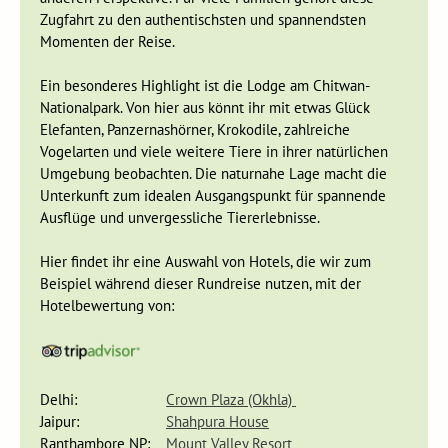
Stadt.
Zugfahrt zu den authentischsten und spannendsten
Momenten der Reise.
Ein besonderes Highlight ist die Lodge am Chitwan-
Nationalpark. Von hier aus könnt ihr mit etwas Glück
Elefanten, Panzernashörner, Krokodile, zahlreiche
Vogelarten und viele weitere Tiere in ihrer natürlichen
Umgebung beobachten. Die naturnahe Lage macht die
Unterkunft zum idealen Ausgangspunkt für spannende
Ausflüge und unvergessliche Tiererlebnisse.
Hier findet ihr eine Auswahl von Hotels, die wir zum
Beispiel während dieser Rundreise nutzen, mit der
Hotelbewertung von:
Zu den bekanntesten Sehenswürdigkeiten Jaipurs zählen das
Jantar Mantar, der Jal Mahal, der Wasserpalast, das
Delhi:
Crown Plaza (Okhla)
Observatorium von Maharadja Singh II. und das Central
Jaipur:
Shahpura House
Museum Albert Hall. Bereits von Weitem ist die markante
Ranthambore NP:
Mount Valley Resort