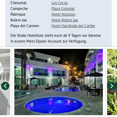
Abenteuer geht.
Chetumal
Los Cocos
Campeche
Plaza Colonial
Palenque
Hotel Nututun
Kolem Jaa
Hotel Kolem Jaa
Playa del Carmen
Hotel Haciënda del Caribe
Die finale Hotelliste steht euch ab 9 Tagen vor Abreise
in eurem Mein Djoser-Account zur Verfügung.
Dann sind wir bereit für das
Dschungelerlebnis
dieser Reise.
Dazu fahren wir nach Kolem-jaa, einem Ökopark 90
Autominuten von der Stadt Villahermosa entfernt.
Kolem-jaa
bedeutet in der Sprache der Eingeborenen, Chol, "großes
Wasser", und das ist nicht überraschend gewählt, denn dieses