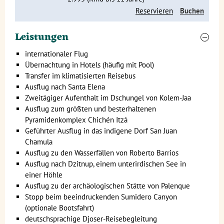
Reservieren
Buchen
Leistungen
Mérida ist die Hauptstadt der Provinz
Yucatán
und wird auch
internationaler Flug
die "
weiße Stadt
" genannt. Merida zeichnet sich durch den
Übernachtung in Hotels (häufig mit Pool)
besonderen Stil aus, in dem die Häuser und Gebäude gebaut
Transfer im klimatisierten Reisebus
sind. Seid ihr Liebhaber der Architektur? Dann werdet ihr
Ausflug nach Santa Elena
wahrscheinlich den französischen, italienischen und
Zweitägiger Aufenthalt im Dschungel von Kolem-Jaa
maurischen Kolonialstil erkennen. Nach eurer Ankunft
Ausflug zum größten und besterhaltenen
werdet ihr wahrscheinlich direkt zum stimmungsvollen
Pyramidenkomplex Chichén Itzá
Zócalo gehen, dem zentralen Platz mit seinen gemütlichen
Geführter Ausflug in das indigene Dorf San Juan
Terrassen und Restaurants.
Chamula
Ausflug zu den Wasserfällen von Roberto Barrios
Tipp: Unternehmt eine Kutschfahrt. So könnt ihr euch in aller
Ausflug nach Dzitnup, einem unterirdischen See in
Ruhe ein Bild von dieser freundlichen Stadt machen.
einer Höhle
Möchtet ihr eine echte lokale Delikatesse probieren? Dann
Ausflug zu der archäologischen Stätte von Palenque
bestellt Huhn oder Schweinefleisch in Bananenblättern.
Stopp beim beeindruckenden Sumidero Canyon
Wenn ihr auf der Suche nach einer mexikanischen
(optionale Bootsfahrt)
Hängematte seid, ist Mérida der richtige Ort. Vergesst aber
deutschsprachige Djoser-Reisebegleitung