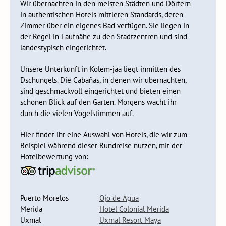
Wir übernachten in den meisten Städten und Dörfern
in authentischen Hotels mittleren Standards, deren
Zimmer über ein eigenes Bad verfügen. Sie liegen in
der Regel in Laufnähe zu den Stadtzentren und sind
landestypisch eingerichtet.
Unsere Unterkunft in Kolem-jaa liegt inmitten des
Dschungels. Die Cabañas, in denen wir übernachten,
sind geschmackvoll eingerichtet und bieten einen
schönen Blick auf den Garten. Morgens wacht ihr
durch die vielen Vogelstimmen auf.
Die Reise geht weiter in die historische und malerische
Stadt
Campeche
. Unterwegs halten wir in Becal, wo wir
Hier findet ihr eine Auswahl von Hotels, die wir zum
sehen können, wie mexikanische Hüte hergestellt werden.
Beispiel während dieser Rundreise nutzen, mit der
Campeche hat ein charmantes Zentrum mit pastellfarbenen
Hotelbewertung von:
Häusern, wo man durch die engen Gassen und über die
Stadtmauern schlendern kann. Hier und da werdet ihr noch
auf jahrhundertealte Kanonen stoßen. Feinschmecker
bestellen köstliche Fischspezialitäten in einem der
Puerto Morelos
Ojo de Agua
gemütlichen Restaurants. Hier habt ihr die Möglichkeit, euch
Merida
Hotel Colonial Merida
nochmal richtig auszuruhen, bevor es in das nächste
Uxmal
Uxmal Resort Maya