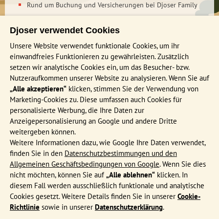
Rund um Buchung und Versicherungen bei Djoser Family
Tag 18 Playa del Carmen
Tag 19 Playa del Carmen
Kontakt / Impressum
Tag 20 Playa del Carmen - Cancún - Frankfurt
Djoser verwendet Cookies
Nachhaltigkeit bei Djoser
Tag 21 Ankunft in Frankfurt
Unsere Website verwendet funktionale Cookies, um ihr
einwandfreies Funktionieren zu gewährleisten. Zusätzlich
INFORMATIONEN
setzen wir analytische Cookies ein, um das Besucher- bzw.
Nutzeraufkommen unserer Website zu analysieren. Wenn Sie auf
Häufig gestellte Fragen
„Alle akzeptieren“
klicken, stimmen Sie der Verwendung von
Katalog bestellen
Marketing-Cookies zu. Diese umfassen auch Cookies für
Events & Online Präsentationen
personalisierte Werbung, die Ihre Daten zur
Anzeigepersonalisierung an Google und andere Dritte
Djoser Reiseblog
weitergeben können.
AGB
Weitere Informationen dazu, wie Google Ihre Daten verwendet,
finden Sie in den
Datenschutzbestimmungen und den
Formblatt
Allgemeinen Geschäftsbedingungen von Google
. Wenn Sie dies
Datenschutz
nicht möchten, können Sie auf
„Alle ablehnen“
klicken. In
diesem Fall werden ausschließlich funktionale und analytische
Von Palenque aus fahren wir nach Bacalar, welches für seine
MEIST BESUCHTE REISEN
Cookies gesetzt. Weitere Details finden Sie in unserer
Cookie-
siebenfarbige Lagune bekannt ist. Könnt ihr die sieben
Richtlinie
sowie in unserer
Datenschutzerklärung
.
Blautöne erkennen? Wir reisen über Tulum in den Badeort
Familienreise Costa Rica 20 Tage