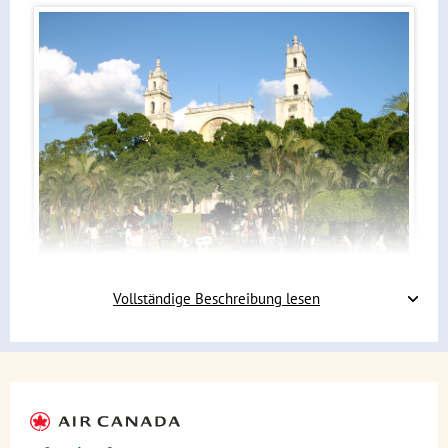
Vollständige Beschreibung lesen
Nach einem langen, aber angenehmen Flug landen wir in
Cancún
, was in der alten Maya-Sprache "
Topf des Goldes
"
bedeutet. Von dort aus fahren wir ein paar Kilometer
Richtung Süden und beginnen unseren Urlaub ganz
entspannt am schönen Strand von
Puerto Morelos
, wo ihr
schwimmen und schnorcheln oder im warmen Sand