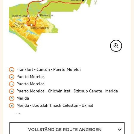
Transport
BUCHEN
Leistungen
Ausflüge
Reisedokumente
Geld
Frankfurt - Cancún - Puerto Morelos
Mahlzeiten
Puerto Morelos
Gesundheit
Puerto Morelos
Puerto Morelos - Chichén Itzá - Dzitnup Cenote - Mérida
Individuelle An- & Abreise
Mérida
Mérida - Bootsfahrt nach Celestun - Uxmal
Klima und Geografie
...
Anforderungsprofil
VOLLSTÄNDIGE ROUTE ANZEIGEN
Reisebegleitung