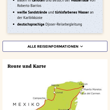
Baden in
Cenoten
und Besuch der
Wasserfälle
von
Roberto Barrios
weiße Sandstrände
und
türkisfarbenes Wasser
an
der Karibikküste
deutschsprachige
Djoser-Reisebegleitung
ALLE REISEINFORMATIONEN
REISEVERLAUF
Route und Karte
TERMINE | PREISE
REZENSIONEN
PRAKTISCHE INFOS
Unterkunft
FAQ
FOTOS UND VIDEOS
Fluginformationen