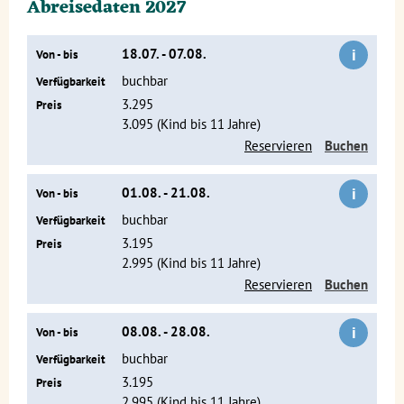
Abreisedaten 2027
faulenzen könnt. Puerto Morelos ist ein gemütlicher Badeort
mit vielen Restaurants, in denen man den köstlichsten
frischen Fisch essen kann. Nach ein paar Tagen am Strand
i
18.07. - 07.08.
Von - bis
fahren wir mit unserem eigenen Bus nach Merida und halten
buchbar
Verfügbarkeit
unterwegs in
Chichén Itzá
, Mexikos berühmtester
Maya-
3.295
Preis
Pyramidenanlage
. Ihr könnt die interessanten Pyramiden,
3.095 (Kind bis 11 Jahre)
Tempel, Paläste und den Ballspielplatz in aller Ruhe
Reservieren
Buchen
besichtigen. Mexikos größte und berühmteste Pyramide "El
Castillo" bildet zusammen mit dem Observatorium und dem
Tempel der Krieger ein beeindruckendes Bild. Hier könnt ihr
i
01.08. - 21.08.
Von - bis
perfekte Erinnerungsfotos aufnehmen.
buchbar
Verfügbarkeit
3.195
Preis
2.995 (Kind bis 11 Jahre)
Reservieren
Buchen
i
08.08. - 28.08.
Von - bis
buchbar
Verfügbarkeit
3.195
Preis
2.995 (Kind bis 11 Jahre)