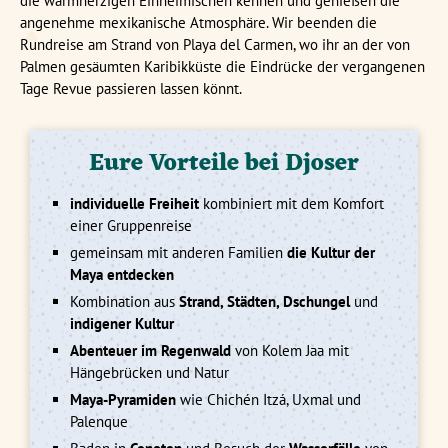
die warmherzigen Einheimischen kennen und genießen die
angenehme mexikanische Atmosphäre. Wir beenden die
Rundreise am Strand von Playa del Carmen, wo ihr an der von
Palmen gesäumten Karibikküste die Eindrücke der vergangenen
Tage Revue passieren lassen könnt.
Eure Vorteile bei Djoser
individuelle Freiheit
kombiniert mit dem Komfort
einer Gruppenreise
gemeinsam mit anderen Familien
die Kultur der
Maya entdecken
Kombination aus
Strand, Städten, Dschungel
und
indigener Kultur
Abenteuer im Regenwald
von Kolem Jaa mit
Hängebrücken und Natur
Maya-Pyramiden
wie Chichén Itzá, Uxmal und
Palenque