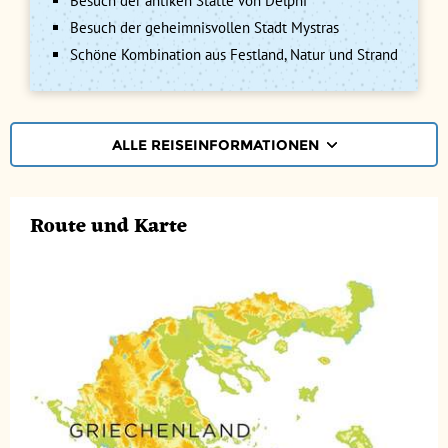
Besuch der antiken Stätte von Delphi
Besuch der geheimnisvollen Stadt Mystras
Schöne Kombination aus Festland, Natur und Strand
ALLE REISEINFORMATIONEN
REISEVERLAUF
Route und Karte
TERMINE | PREISE
REZENSIONEN
PRAKTISCHE INFOS
Unterkunft
FAQ
FOTOS UND VIDEOS
Fluginformationen
Transport
BUCHEN