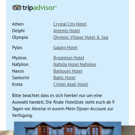
Das historische Löwentor in Mykene
Tag 8 Pylos
Athen
Crystal City Hotel
Tag 9 Pylos - Mystras
Delphi
Artemis Hotel
Tag 10 Mystras - Sparta - Mykene - Nafplion
Olympia
Olympic Village Hotel & Spa
Mystras war eine byzantinische Stadt. Die Ruinen und die
Pylos
Galaxy Hotel
Umgebung haben etwas Märchenhaftes an sich. Vom Gipfel
Mystras
Byzantion Hotel
des Berges wandert ihr an mehreren archäologischen
Nafplion
Nafplia Hotel Nafplion
Stätten vorbei nach unten. Auf halber Strecke kommen wir
Naxos
Barbouni Hotel
an einem von Nonnen betriebenen Laden vorbei, die hier
Santorini
Babis Hotel
stolz ihre selbst bestickten Tischdecken zum Kauf anbieten.
Kreta
Civitel Akali Hotel
Genießt auch die fantastische Aussicht. Nach einem kurzen
Fotostopp an der Leonidas-Statue in Sparta setzen wir
Bitte beachtet dass es sich hierbei nur um eine
unsere Reise in Richtung Mykene fort.
Auswahl handelt. Die finale Hotelliste steht euch ab 9
Tagen vor Abreise in eurem Mein Djoser-Account zur
Auf dem Weg nach Nafplion besuchen wir erst den früheren
Verfügung.
kriegerischen Stadtstaat Sparta und dann Mykene, wo wir das
imposante, historische Löwentor sehen. Mit dem Bus geht es
dann weiter nach Nafplion, der ersten Hauptstadt des neuen