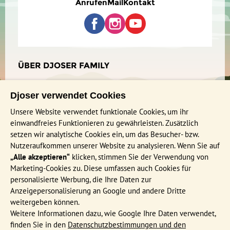
Anrufen
Mail
Kontakt
einen Vulkanausbruch zerstört wurde.
Spaß, die engen Gassen in der Altstadt zu erkunden. Neben
Unternehmt eine Wanderung durch die 8 km lange
bunten Geschäften findet ihr hier auch echte griechische
Imbros-Schlucht. Eine schöne Naturwanderung
Tavernen, in denen ihr köstliche traditionelle Gerichte
durch enge Abschnitte mit hohen Felsformationen.
bestellen könnt. Hier gehen auch die Griechen selbst zum
Unterwegs trefft ihr auf die wilden Kri-kri-Ziegen.
Essen hin.
Ein Ausflug zum interessanten Knossos in der Stadt
ÜBER DJOSER FAMILY
Heraklion. Die Ausgrabungen stammen aus der
Die Vorteile unserer Family Gruppenreisen
minoischen Zeit, vor etwa 4.000 Jahren.
Tipp: Wählt mit eurer ganzen Familie viele verschiedene
Djoser verwendet Cookies
kleine Gerichte (Mezze), dann könnt ihr so viel wie möglich
Rund um Buchung und Versicherungen bei Djoser Family
von all den Köstlichkeiten probieren. So machen es auch die
Unsere Website verwendet funktionale Cookies, um ihr
Kontakt / Impressum
Griechen.
einwandfreies Funktionieren zu gewährleisten. Zusätzlich
Nachhaltigkeit bei Djoser
setzen wir analytische Cookies ein, um das Besucher- bzw.
Vulkanische Insel Santorini
Nutzeraufkommen unserer Website zu analysieren. Wenn Sie auf
„Alle akzeptieren“
klicken, stimmen Sie der Verwendung von
Tag 14 Fähre Naxos - Santorini
INFORMATIONEN
Marketing-Cookies zu. Diese umfassen auch Cookies für
Tag 15 Santorini
Häufig gestellte Fragen
personalisierte Werbung, die Ihre Daten zur
Tag 16 Fähre Santorini - Kreta (Heraklion)
Anzeigepersonalisierung an Google und andere Dritte
Katalog bestellen
weitergeben können.
Events & Online Präsentationen
Weitere Informationen dazu, wie Google Ihre Daten verwendet,
finden Sie in den
Datenschutzbestimmungen und den
Djoser Reiseblog