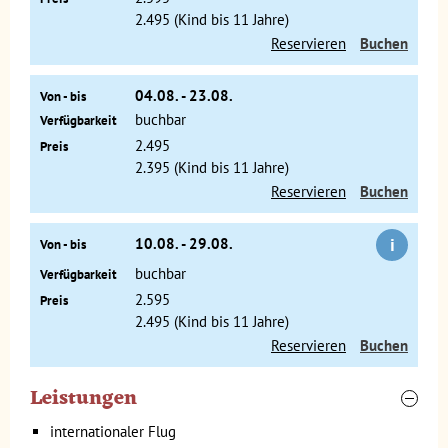
aus der griechischen Mythologie besuchen.
2.495 (Kind bis 11 Jahre)
Reservieren
Buchen
04.08. - 23.08.
Von - bis
buchbar
Verfügbarkeit
2.495
Preis
2.395 (Kind bis 11 Jahre)
Reservieren
Buchen
i
10.08. - 29.08.
Von - bis
buchbar
Verfügbarkeit
2.595
Preis
2.495 (Kind bis 11 Jahre)
Reservieren
Buchen
Wenn es euch zu heiß geworden ist, könnt ihr euch in den
kühlen Nationalgärten erholen und die Schildkröten
Leistungen
besuchen. Ihr könnt euren Besuch in dieser quirligen Stadt
mit einem leckeren Souvlaki oder Pita-Gyros in einem der
internationaler Flug
lokalen Restaurants oder mit einem Drink auf einer