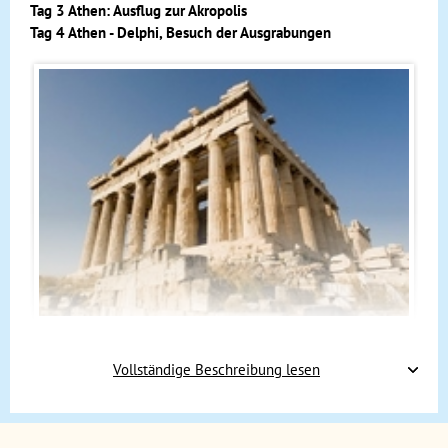
Tag 3 Athen: Ausflug zur Akropolis
Tag 4 Athen - Delphi, Besuch der Ausgrabungen
Am Nachmittag kommen wir in Athen an. Unser Hotel liegt
Vollständige Beschreibung lesen
ganz in der Nähe des Zentrums. Die meisten
Sehenswürdigkeiten könnt ihr bequem zu Fuß erreichen.
Das moderne Zentrum von Athen bilden der Syntagma-Platz
und der Omonia-Platz. Gemütliche, belebte Einkaufsstraßen