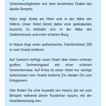
Sehenswürdigkeiten wie dem berühmten Orakel des
Apollo-Tempels.
Pylos liegt direkt am Meer und in der Nähe des
Am nächsten Tag fahren wir weiter zum Küstendorf
Hafens. Unser Hotel bietet daher eine spektakuläre
Pylos. Pylos, eine malerische Küstenstadt im Südwesten
Aussicht. Es befindet sich in der Nähe des
Griechenlands, verfügt über eine reiche Geschichte und
Stadtzentrums und einer schönen Burg.
natürliche Schönheit. Es ist bekannt für seine
atemberaubenden Strände, sein kristallklares Wasser und
In Naxos liegt unser authentisches Familienhotel 200
sein warmes mediterranes Klima. Pylos hat auch historische
m vom Strand entfernt.
Bedeutung als Schauplatz der berühmten Schlacht von
Navarino, einem entscheidenden Seegefecht während des
Auf Santorin verfügt unser Hotel über einen schönen
griechischen Unabhängigkeitskrieges. Besucher von Pylos
großen Swimmingpool mit einer schönen
können die bezaubernden Straßen erkunden und die ruhige
Sonnenterrasse. Auf Kreta ist unser Hotel nur wenige
Atmosphäre dieses Küstenjuwels genießen. Ganz gleich, ob
Gehminuten vom Strand entfernt. Ein idealer Ort zum
ihr euch für Geschichte interessieren oder einen ruhigen
Entspannen.
Rückzugsort am Meer sucht, Pylos bietet ein reizvolles
Reiseziel. Das Dorf hat ein typisch mediterranes Aussehen
Hier finden Sie eine Auswahl von Hotels, die wir zum
mit weiß gekalkten Häusern und Balkonen voller blühender
Beispiel während dieser Rundreise nutzen, mit der
Blumen. Durch Olivenhaine fahren wir zu unserem Hotel.
Hotelbewertung von: