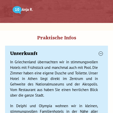
das Stadion Platz für 40.000 Zuschauer. Viele Jahrhunderte
10
Anja R.
lang versammelten sich hier die Athleten, bis der römische
Kaiser Theodosius die Spiele im Jahr 393 verbot. Seit 1896
gibt es die Olympischen Spiele wieder, aber alle vier Jahre ist
nun ein anderes Land Gastgeber. Vergesst nicht, eure
Turnschuhe für unsere ganz eigene Djoser-Olympiade
Praktische Infos
mitzubringen! In Athen kann man die antike Sporthalle
besichtigen, in der sich die besten Athleten auf die Spiele
vorbereiteten. Sie trainierten immer komplett nackt.
Unterkunft
Sicherlich kann der Reisebegleiter erklären, aus welchem
Gund. Frauen waren leider in der Sporthalle damals nicht
In Griechenland übernachten wir in stimmungsvollen
willkommen.
Hotels mit Frühstück und manchmal auch mit Pool. Die
Zimmer haben eine eigene Dusche und Toilette. Unser
Hotel in Athen liegt direkt im Zentrum und in
Gehweite des Nationalmuseums und der Akropolis.
Vom Restaurant aus haben Sie einen herrlichen Blick
über die ganze Stadt.
In Delphi und Olympia wohnen wir in kleinen,
stimmungsvollen Familienhotels in der Nähe aller