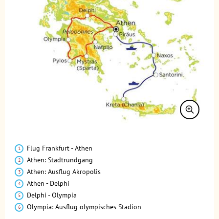
Leistungen
Ausflüge
Reisedokumente
Geld
Mahlzeiten
Gesundheit
Individuelle An- & Abreise
Flug Frankfurt - Athen
Klima und Geografie
Athen: Stadtrundgang
Athen: Ausflug Akropolis
Anforderungsprofil
Athen - Delphi
Reisebegleitung
Delphi - Olympia
Olympia: Ausflug olympisches Stadion
...