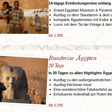
14-tägige Entdeckungsreise entlang 
Grand Egyptian Museum & Pyramid
Ausflug zu dem Staudamm & dem u
kompakte Ägyptenreise mit Kultur 
Luxor mit dem Tal der Könige & de
Ab 1.995
Rundreise Ägypten
20 Tage
In 20 Tagen zu allen Highlights Ägy
Ausflug zu den außergewöhnliche
Ausflug Kitchener-Insel
Eine wunderschöne Felukenfahrt au
Erholsamer Aufenthalt am Roten M
Ab 2.295