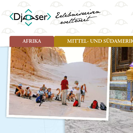
AFRIKA
MITTEL- UND SÜDAMERI
Art der Reise
Art der Reise
Länder
Länder
Djoser Reisen (8)
Djoser Reisen (13)
Ägypten
Argentin
Djoser Family (5)
Djoser Family (8)
Botswana
Bolivien
Wander- und Fahrradreisen
Eswatini (Swasiland)
Brasilien
(1)
Kap Verde
Chile
Kenia
Costa Ri
Lesotho
Ecuador
Madagaskar
Französ
Marokko
Guatema
Namibia
Guyana
Sansibar
Hondura
Simbabwe
Kolumbi
Südafrika
Kuba