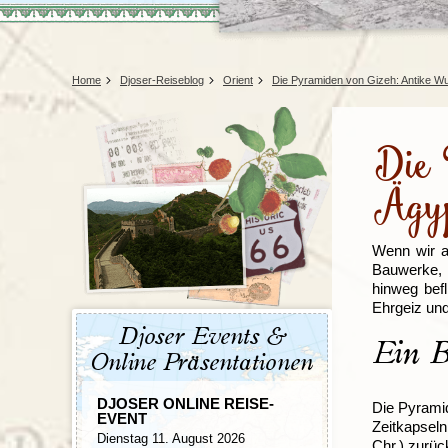
Tansania
Mexiko
Uganda
Peru
Surinam
Home
Djoser-Reiseblog
Orient
Die Pyramiden von Gizeh: Antike W
Die 
Ägy
Wenn wir a
Bauwerke, 
hinweg bef
Ehrgeiz und
Djoser Events &
Ein B
Online Präsentationen
DJOSER ONLINE REISE-
Die Pyrami
EVENT
Zeitkapseln
Dienstag 11. August 2026
Chr.) zurüc