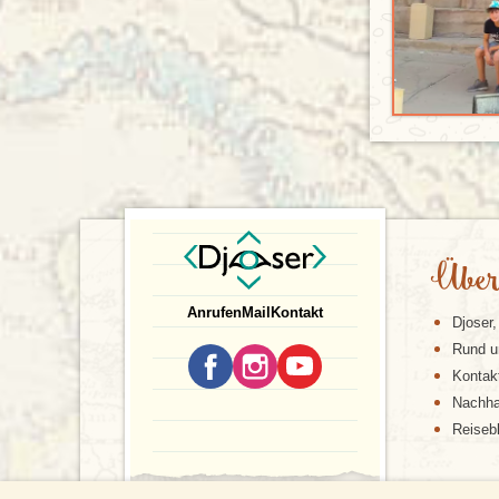
Über
Anrufen
Mail
Kontakt
Djoser,
Rund u
Kontak
Nachhal
Reiseb