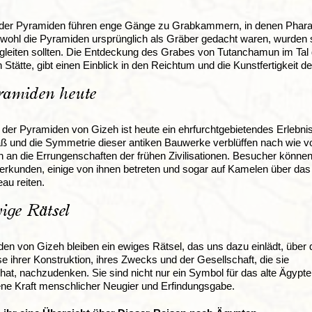
 der Pyramiden führen enge Gänge zu Grabkammern, in denen Phara
ohl die Pyramiden ursprünglich als Gräber gedacht waren, wurden si
gleiten sollten. Die Entdeckung des Grabes von Tutanchamun im Tal 
 Stätte, gibt einen Einblick in den Reichtum und die Kunstfertigkeit de
ramiden heute
der Pyramiden von Gizeh ist heute ein ehrfurchtgebietendes Erlebnis
 und die Symmetrie dieser antiken Bauwerke verblüffen nach wie v
n an die Errungenschaften der frühen Zivilisationen. Besucher können
rkunden, einige von ihnen betreten und sogar auf Kamelen über das
eau reiten.
ige Rätsel
en von Gizeh bleiben ein ewiges Rätsel, das uns dazu einlädt, über 
 ihrer Konstruktion, ihres Zwecks und der Gesellschaft, die sie
hat, nachzudenken. Sie sind nicht nur ein Symbol für das alte Ägypte
ne Kraft menschlicher Neugier und Erfindungsgabe.