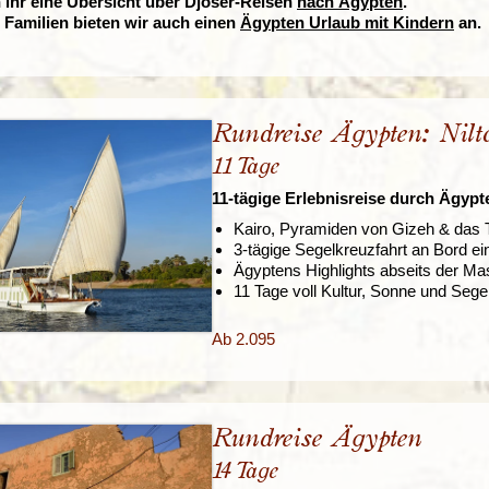
n ihr eine Übersicht über Djoser-Reisen
nach Ägypten
.
 Familien bieten wir auch einen
Ägypten Urlaub mit Kindern
an.
Rundreise Ägypten: Nilta
11 Tage
11-tägige Erlebnisreise durch Ägypte
Kairo, Pyramiden von Gizeh & das T
3-tägige Segelkreuzfahrt an Bord ein
Ägyptens Highlights abseits der M
11 Tage voll Kultur, Sonne und Sege
Ab 2.095
Rundreise Ägypten
14 Tage