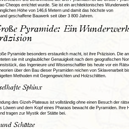
rao Cheops errichtet wurde. Sie ist ein architektonisches Wunderwerk
ünglichen Höhe von 146,6 Metern und damit das höchste von
nd geschaffene Bauwerk seit über 3 800 Jahren.
Große Pyramide: Ein Wunderwerk
räzision
ße Pyramide besonders erstaunlich macht, ist ihre Präzision. Die an
hteten sie mit unglaublicher Genauigkeit nach dem geografischen No
unststück, das Ingenieure und Wissenschaftler bis heute vor ein Räts
 Theorien über den Bau dieser Pyramiden reichen von Sklavenarbeit bis
ügelten Methoden mit Gegengewichten und Holzschlitten.
selhafte Sphinx
dung des Gizeh-Plateaus ist vollständig ohne einen Besuch der räts
s Löwen und dem Kopf eines Pharaos bewacht die Pyramiden. Ihre H
und tragen zur Mystik der Stätte bei.
 und Schätze