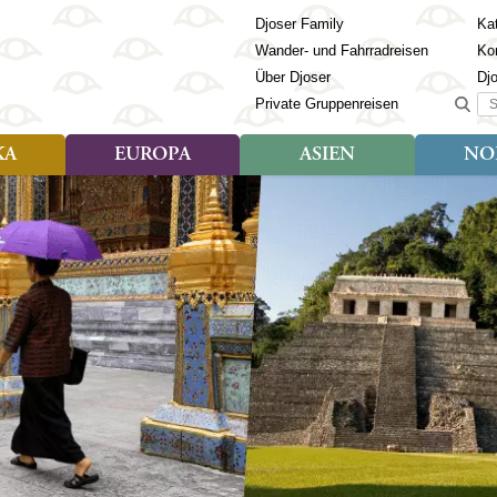
Djoser Family
Kat
Wander- und Fahrradreisen
Ko
Über Djoser
Dj
Suc
Private Gruppenreisen
KA
EUROPA
ASIEN
NO
Art der Reise
Art der Reise
Länder
Art der R
Län
ien
Djoser Reisen (9)
Djoser Reisen (23)
Albanien
Djoser Re
Bh
Djoser Family (3)
Djoser Family (12)
Andorra
Djoser Fa
Ch
Wander- und Fahrradreisen
Wander- und Fahrradreisen
Armenien
In
(6)
(1)
Aserbaidschan
In
ca
Azoren
Ja
Balkan
Ka
isch Guayana
Baltikum
Ka
la
Bosnien & Herzegowina
Ki
Estland
La
s
Finnland
Ma
en
Georgien
Mo
Griechenland