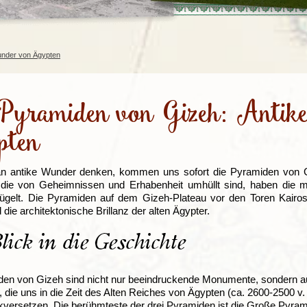
Irland
Island
e
Italien
under von Ägypten
Pyramiden von Gizeh: Antik
pten
n antike Wunder denken, kommen uns sofort die Pyramiden von Gi
die von Geheimnissen und Erhabenheit umhüllt sind, haben die me
lügelt. Die Pyramiden auf dem Gizeh-Plateau vor den Toren Kairos 
 die architektonische Brillanz der alten Ägypter.
lick in die Geschichte
den von Gizeh sind nicht nur beeindruckende Monumente, sondern 
, die uns in die Zeit des Alten Reiches von Ägypten (ca. 2600-2500 v.
kversetzen. Die berühmteste der drei Pyramiden ist die Große Pyram