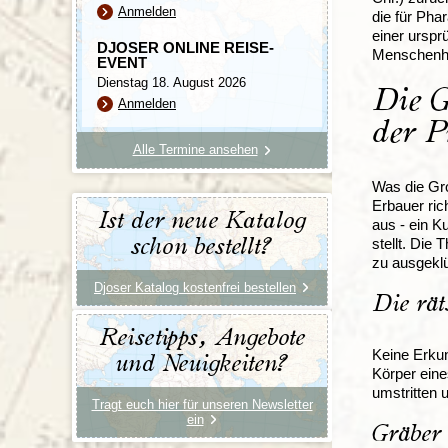
Anmelden
die für Pha
einer urspr
DJOSER ONLINE REISE-
Menschenha
EVENT
Dienstag 18. August 2026
Die 
Anmelden
der P
Alle Termine ansehen
Was die Gro
Erbauer ric
Ist der neue Katalog
aus - ein K
schon bestellt?
stellt. Die
zu ausgekl
Djoser Katalog kostenfrei bestellen
Die rät
Reisetipps, Angebote
Keine Erkun
und Neuigkeiten?
Körper eine
umstritten 
Tragt euch hier für unseren Newsletter
ein
Gräber