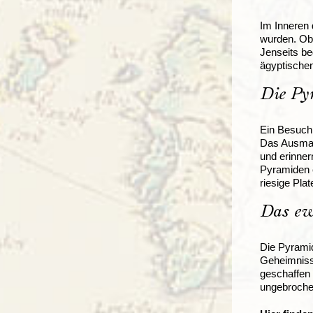
Im Inneren
wurden. Obw
Jenseits be
ägyptischen
Die Py
Ein Besuch 
Das Ausmaß
und erinner
Pyramiden e
riesige Plat
Das ew
Die Pyramid
Geheimnisse
geschaffen 
ungebroche