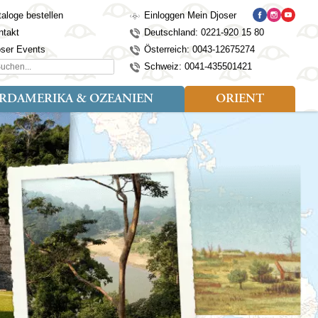
aloge bestellen
Einloggen Mein Djoser
ntakt
Deutschland: 0221-920 15 80
oser Events
Österreich: 0043-12675274
hen...
Schweiz: 0041-435501421
RDAMERIKA & OZEANIEN
ORIENT
eise
der
Art der Reise
Länder
Länder
isen (4)
utan
Kosovo
Djoser Reisen (5)
Alaska
Nepal
Ägypten
mily (2)
ina
Kroatien
Djoser Family (5)
Australien
Seidenstraße
Israel
dien
Lettland
Wander- und Fahrradreisen
Kanada
Singapur
Jordanien
donesien
Litauen
(2)
Neuseeland
Sri Lanka
Marokko
pan
Madeira
USA
Südkorea
Oman
mbodscha
Mazedonien
Taiwan
Türkei
sachstan
Montenegro
Thailand
rgistan
Polen
Tibet
os
Portugal
Turkmenistan
laysia
Schottland
Usbekistan
ngolei
Serbien
Vietnam
Spanien