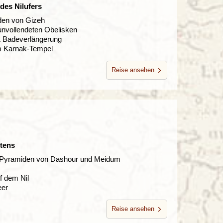
des Nilufers
en von Gizeh
nvollendeten Obelisken
& Badeverlängerung
m Karnak-Tempel
Reise ansehen
ptens
n Pyramiden von Dashour und Meidum
f dem Nil
eer
Reise ansehen