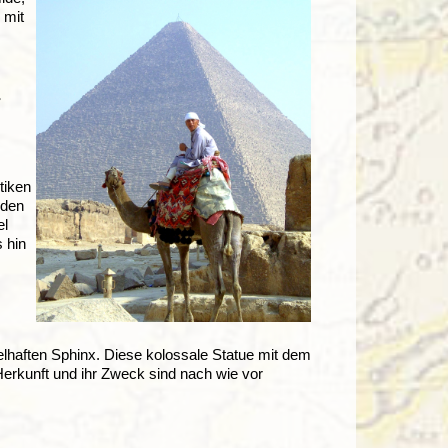
 mit
tiken
rden
el
 hin
elhaften Sphinx. Diese kolossale Statue mit dem
erkunft und ihr Zweck sind nach wie vor