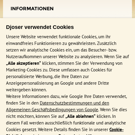
INFORMATIONEN
Häufig gestellte Fragen
Djoser verwendet Cookies
Katalog bestellen
Unsere Website verwendet funktionale Cookies, um ihr
Events & Online Präsentationen
einwandfreies Funktionieren zu gewährleisten. Zusätzlich
Djoser Reiseblog
setzen wir analytische Cookies ein, um das Besucher- bzw.
Nutzeraufkommen unserer Website zu analysieren. Wenn Sie auf
AGB
„Alle akzeptieren“
klicken, stimmen Sie der Verwendung von
Formblatt
Marketing-Cookies zu. Diese umfassen auch Cookies für
Datenschutz
personalisierte Werbung, die Ihre Daten zur
Anzeigepersonalisierung an Google und andere Dritte
weitergeben können.
BELIEBTESTE REISEZIELE
Weitere Informationen dazu, wie Google Ihre Daten verwendet,
finden Sie in den
Datenschutzbestimmungen und den
Ägypten, 9 Tage
Allgemeinen Geschäftsbedingungen von Google
. Wenn Sie dies
Thailand, 15 Tage
nicht möchten, können Sie auf
„Alle ablehnen“
klicken. In
Japan, 21 Tage
diesem Fall werden ausschließlich funktionale und analytische
Cookies gesetzt. Weitere Details finden Sie in unserer
Cookie-
Indien & Nepal, 21 Tage